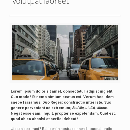
volutpat laoreet
Lorem ipsum dolor sit amet, consectetur adipiscing elit.
Quo modo? Et nemo nimium beatus est.
Verum hoc idem
saepe faciamus.
Duo Reges: constructio interrete.
Suo
genere perveniant ad extremum;
Sed ille, ut dixi, vitiose.
Negat esse eam, inquit, propter se expetendam. Quid est,
quod ab ea absolvi et perfici debeat?
Ut pulsi recurrant? Ratio enim nostra consentit, pugnat oratio.