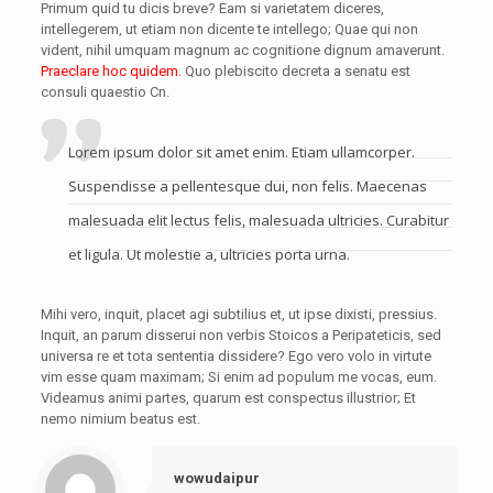
Primum quid tu dicis breve? Eam si varietatem diceres,
intellegerem, ut etiam non dicente te intellego; Quae qui non
vident, nihil umquam magnum ac cognitione dignum amaverunt.
Praeclare hoc quidem.
Quo plebiscito decreta a senatu est
consuli quaestio Cn.
Lorem ipsum dolor sit amet enim. Etiam ullamcorper.
Suspendisse a pellentesque dui, non felis. Maecenas
malesuada elit lectus felis, malesuada ultricies. Curabitur
et ligula. Ut molestie a, ultricies porta urna.
Mihi vero, inquit, placet agi subtilius et, ut ipse dixisti, pressius.
Inquit, an parum disserui non verbis Stoicos a Peripateticis, sed
universa re et tota sententia dissidere? Ego vero volo in virtute
vim esse quam maximam; Si enim ad populum me vocas, eum.
Videamus animi partes, quarum est conspectus illustrior; Et
nemo nimium beatus est.
wowudaipur