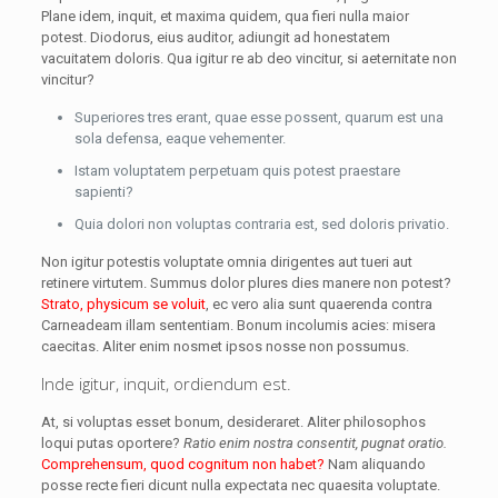
Plane idem, inquit, et maxima quidem, qua fieri nulla maior
potest. Diodorus, eius auditor, adiungit ad honestatem
vacuitatem doloris. Qua igitur re ab deo vincitur, si aeternitate non
vincitur?
Superiores tres erant, quae esse possent, quarum est una
sola defensa, eaque vehementer.
Istam voluptatem perpetuam quis potest praestare
sapienti?
Quia dolori non voluptas contraria est, sed doloris privatio.
Non igitur potestis voluptate omnia dirigentes aut tueri aut
retinere virtutem. Summus dolor plures dies manere non potest?
Strato, physicum se voluit
, ec vero alia sunt quaerenda contra
Carneadeam illam sententiam. Bonum incolumis acies: misera
caecitas. Aliter enim nosmet ipsos nosse non possumus.
Inde igitur, inquit, ordiendum est.
At, si voluptas esset bonum, desideraret. Aliter philosophos
loqui putas oportere?
Ratio enim nostra consentit, pugnat oratio.
Comprehensum, quod cognitum non habet?
Nam aliquando
posse recte fieri dicunt nulla expectata nec quaesita voluptate.