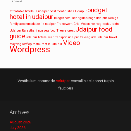
budget
affordable hotels in udaipur
best meat dishes Udaipur
hotel in udaipur
budget hotel near gulab bagh udaipur
Design
family accommodation in udaipur
Framework
Grid
Motion
non veg restaurants
Udaipur food
Udaipur
Rajasthani non veg food
Themeforest
guide
udaipur hotels near transport
udaipur travel guide
udaipur travel
Video
stay
veg rooftop restaurant in udaipur
Wordpress
Vestibulum commodo
volutpat
convallis ac laoreet turpis
faucibus
Archives
August 2026
July 2026